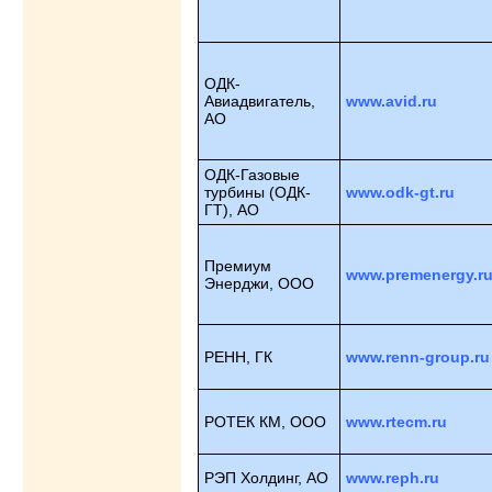
ОДК-
Авиадвигатель,
www.avid.ru
АО
ОДК-Газовые
турбины (ОДК-
www.odk-gt.ru
ГТ), АО
Премиум
www.premenergy.r
Энерджи, ООО
РЕНН, ГК
www.renn-group.ru
РОТЕК КМ, ООО
www.rtecm.ru
РЭП Холдинг, АО
www.reph.ru