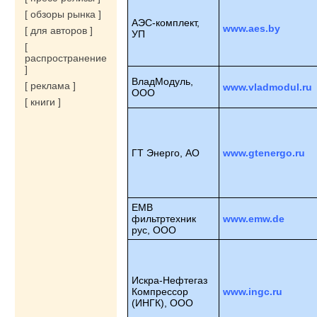
[ обзоры рынка ]
АЭС-комплект,
www.aes.by
[ для авторов ]
УП
[
распространение
]
ВладМодуль,
[ реклама ]
www.vladmodul.ru
ООО
[ книги ]
ГТ Энерго, АО
www.gtenergo.ru
ЕМВ
фильтртехник
www.emw.de
рус, ООО
Искра-Нефтегаз
Компрессор
www.ingc.ru
(ИНГК), ООО