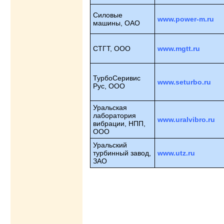
Силовые
www.power-m.ru
машины, ОАО
СТГТ, ООО
www.mgtt.ru
ТурбоСеривис
www.seturbo.ru
Рус, ООО
Уральская
лаборатория
www.uralvibro.ru
вибрации, НПП,
ООО
Уральский
турбинный завод,
www.utz.ru
ЗАО