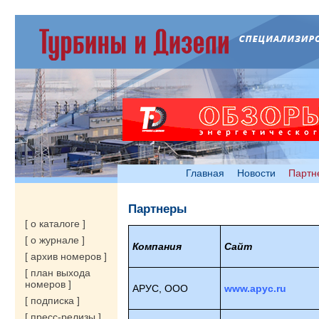
Главная
Новости
Партн
Партнеры
[ о каталоге ]
[ о журнале ]
Компания
Сайт
[ архив номеров ]
[ план выхода
номеров ]
АРУС, ООО
www.apyc.ru
[ подписка ]
[ пресс-релизы ]