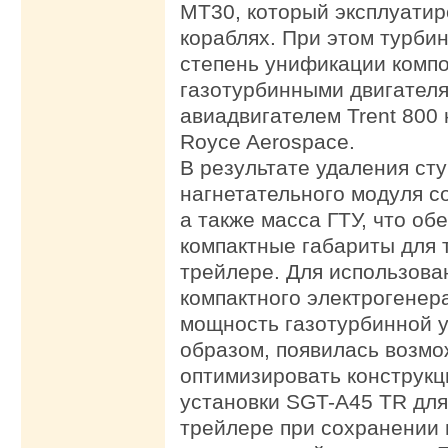
MT30, который эксплуатир
кораблях. При этом турби
степень унификации компо
газотурбинными двигателями
авиадвигателем Trent 800 
Royce Aerospace.
В результате удаления ст
нагнетательного модуля 
а также масса ГТУ, что об
компактные габариты для 
трейлере. Для использова
компактного электрогене
мощность газотурбинной у
образом, появилась возмо
оптимизировать конструк
установки SGT-A45 TR дл
трейлере при сохранении 