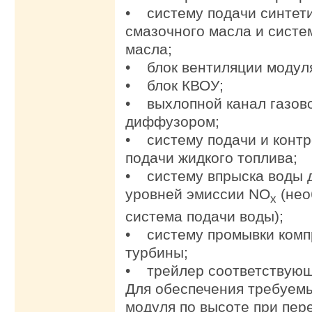
• систему подачи синтет
смазочного масла и систе
масла;
• блок вентиляции модул
• блок КВОУ;
• выхлопной канал газов
диффузором;
• систему подачи и контр
подачи жидкого топлива;
• систему впрыска воды 
уровней эмиссии NO
(нео
x
система подачи воды);
• систему промывки комп
турбины;
• трейлер соответствующ
Для обеспечения требуем
модуля по высоте при пер