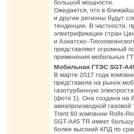
большой мощности.
Ожидается, что в ближай
и другие регионы будут с
тенденции. В частности, п
электрификации стран Це
и Азиатско–Тихоокеанског
представляют огромный п
применения мобильных Г
Мобильная ГТЭС SGT-A4
В марте 2017 года компан
представила на рынок мо
газотурбинную электрост
(фото 1). Она создана на 
авиапроизводной газовой т
Trent 60 компании Rolls-Ro
SGT-A45 TR имеет большу
более высокий КПД по сра